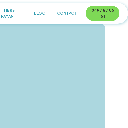
TIERS
0497 87 05
BLOG
CONTACT
PAYANT
61