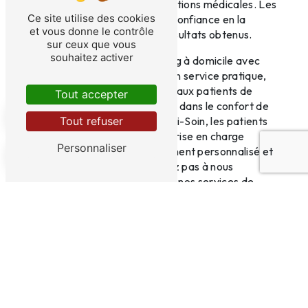
la confidentialité des informations médicales. Les
Ce site utilise des cookies
patients peuvent ainsi avoir confiance en la
et vous donne le contrôle
précision et la fiabilité des résultats obtenus.
sur ceux que vous
souhaitez activer
En conclusion, la prise de sang à domicile avec
Fabi-Soin à Sambreville est un service pratique,
fiable et sécurisé qui permet aux patients de
Tout accepter
bénéficier de soins de qualité dans le confort de
Tout refuser
leur foyer. En choisissant Fabi-Soin, les patients
peuvent être assurés d'une prise en charge
Personnaliser
adaptée, d'un accompagnement personnalisé et
de résultats fiables. N'hésitez pas à nous
contacter pour bénéficier de nos services de
soins infirmiers à domicile dans la région de
Sambreville et Châtelet.
En savoir plus
Contactez-nous